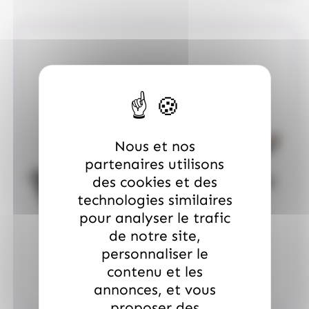
Nous et nos
partenaires utilisons
des cookies et des
technologies similaires
pour analyser le trafic
de notre site,
personnaliser le
contenu et les
annonces, et vous
proposer des