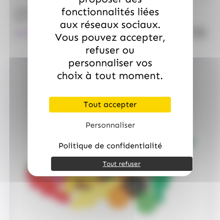
fonctionnalités liées
/
MARS
ALLOBONBONS GOURMANDISE
Too Mini, sac de 700gr
aux réseaux sociaux.
quanti
18.99
€
TTC
Vous pouvez accepter,
refuser ou
personnaliser vos
choix à tout moment.
Tout accepter
Personnaliser
Politique de confidentialité
Tout refuser