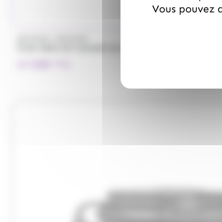
Vous pouvez a
/
ARTZNER
ARTZNER
FOIE GRAS DE CANARD BLOC DE 130gr, ARTZNER
17.50
€
TTC