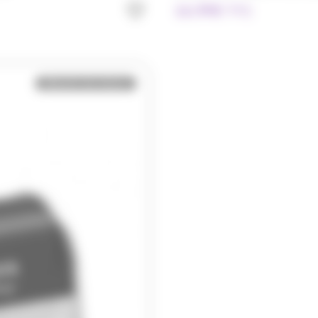
16.99
€
TTC
Bientôt de retour