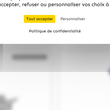
ccepter, refuser ou personnaliser vos choix 
Tout accepter
Personnaliser
/
ARTZNER
ARTZNER
DU
18.99
€
Politique de confidentialité
quantité de FOIE GRAS DE CANAR
TTC
Bientôt de retour