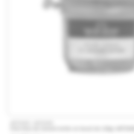
/
ARTZNER
ARTZNER
Foie Gras de Canard entier en bocal de 120g