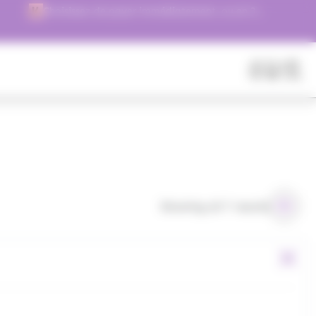
Choisissez de payer immédiatement, ou en 3
versements !
Fermer
Rechercher
des
produits
Showing all 7 results