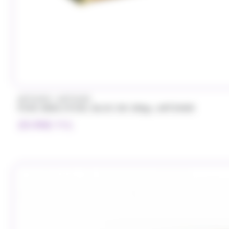
/
ARTZNER
ARTZNER
FOIE GRAS D'OIE, BLOC DE 200gr, ARTZNER
29.99
€
TTC