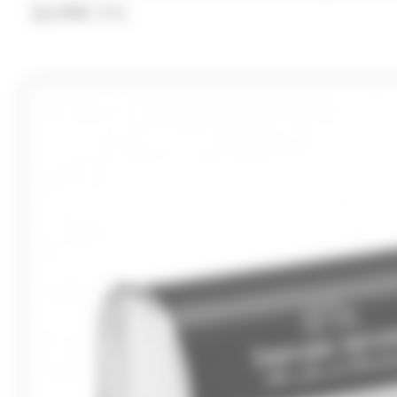
26.99
€
TTC