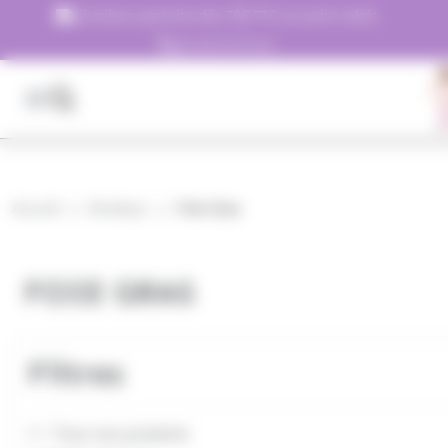
Panneau de gestion des cookies
Livraison gratuite dès 79€ TTC en point relais
01.45.79.79.42
Accueil
Boutique
Foie Gras
FOIE GRAS
Filtres
Tous nos produits