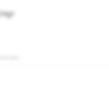
24gr
e 60 filets.