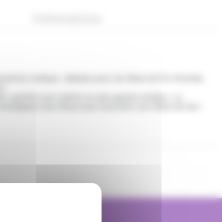
Informations
entation ludique. Idéales pour les fêtes de fin d’année,
n.
mer, parfait pour plaire au plus grand nombre. Le
nostalgique que beaucoup associent aux fêtes de leur