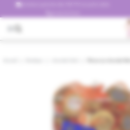
Panneau de gestion des cookies
Livraison gratuite dès 79€ TTC en point relais
01.45.79.79.42
Accueil
Boutique
chocolat hôtel
Pièces au chocolat file