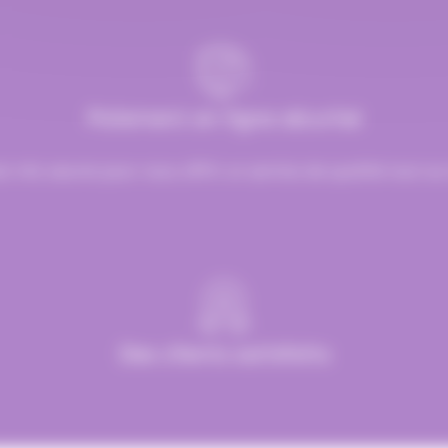
Paiement en ligne sécurisé
st mis oeuvre pour vous offrir un service de qualité tout au
Des clients satisfaits