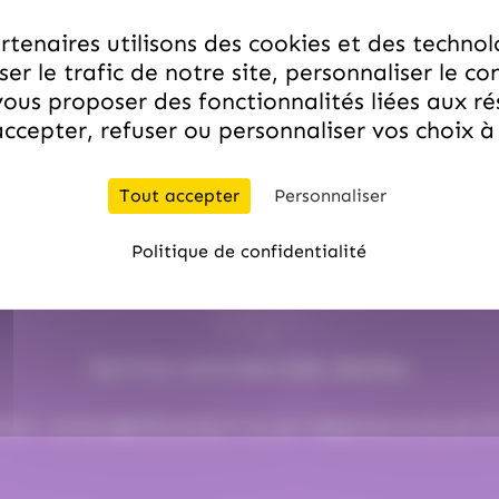
tenaires utilisons des cookies et des technol
er le trafic de notre site, personnaliser le co
Expédition en 24H
ous proposer des fonctionnalités liées aux r
ccepter, refuser ou personnaliser vos choix 
Pour une commande passée avant 12h00
Sauf période de Noël et de Pâques.
Tout accepter
Personnaliser
Politique de confidentialité
Service commerciale dédiée
mail :
contact@hellocandy.fr
ou par téléphone au 01.45.79