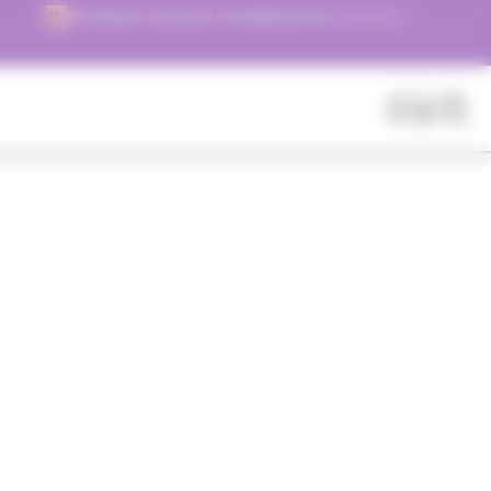
Choisissez de payer immédiatement, ou en 3
versements !
Fermer
Rechercher
des
produits