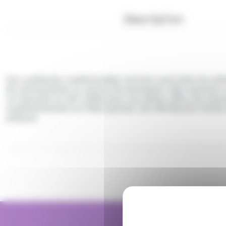
Description
Ces confiseries traditionnelles raviront aussi bien les en
les anniversaires ou encore les kermesses, elles ajouten
Le chocolat au lait utilisé pour ces pièces offre une tex
conditionnement en filets permet une distribution facil
enfance.