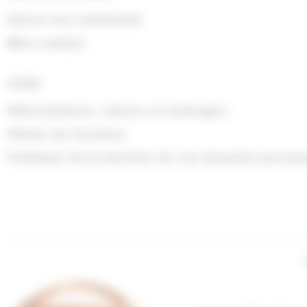
Suivre ma commande
Mon compte
AIDE
Rétractations, retours et échanges
Délais de livraison
Politique de protection de vos données person