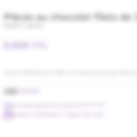
Pièces au chocolat filets de 
/
HAMLET
HAMLET
0.85
€
TTC
Le prix affiché est au filet, et la vente se fait par boite d
UGS
H0301005
Livraison gratuite à partir de 79 € TTC
Achetez maintenant = Payer plus tard !