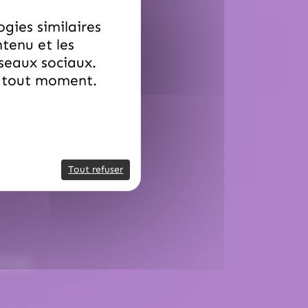
ogies similaires
ntenu et les
éseaux sociaux.
à tout moment.
Tout refuser
.79.42