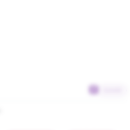
SCANNER
l