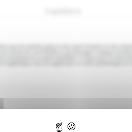
Ingrédients
fants que les adultes grâce à leur goût fondant et leur prés
t une touche de convivialité et de partage à chaque occasio
ture onctueuse et un goût équilibré, ni trop sucré ni trop a
e et hygiénique, tout en apportant un côté authentique et 