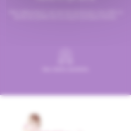
Chez Hellocandy.fr, tout est mis oeuvre pour vous offrir un
service de qualité tout au long du processus d’achat.
Des clients satisfaits