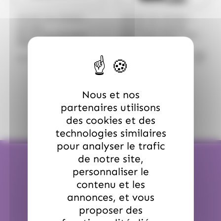
/
/
WHISKY DU MONDE
WHISKY DU MONDE
KOMASA
WHISKY DU MONDE
Gin Komasa Komikan
Saké Misen Ginjyo 72cl -
500ml - Komasa
Édition Premium
Distillery - Gin Japonais
60.90
€
55.00
€
TTC
TTC
Premium aux Agrumes
Nous et nos
partenaires utilisons
des cookies et des
technologies similaires
pour analyser le trafic
de notre site,
personnaliser le
contenu et les
annonces, et vous
Expédition en 24H
proposer des