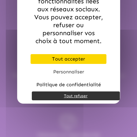
fonctionnalités liées
Pour une commande passée avant 12h00
Sauf période de Noël et de Pâques.
aux réseaux sociaux.
Vous pouvez accepter,
refuser ou
personnaliser vos
choix à tout moment.
Tout accepter
Service commerciale dédiée
Personnaliser
Par email :
contact@hellocandy.fr
ou par téléphone au
01.45.79.79.42
Politique de confidentialité
Tout refuser
Paiement en ligne sécurisé