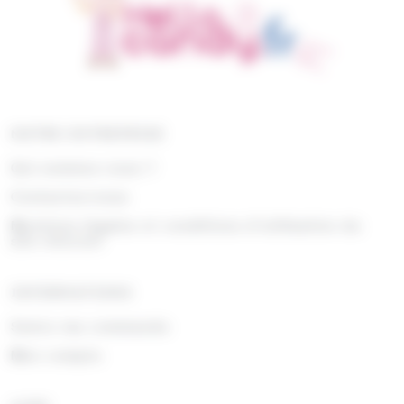
NOTRE ENTREPRISE
Qui sommes nous ?
Contactez-nous
Mentions légales et conditions d'utilisation du
site internet
INFORMATIONS
Suivre ma commande
Mon compte