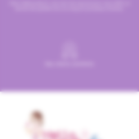
Chez Hellocandy.fr, tout est mis oeuvre pour vous offrir un
service de qualité tout au long du processus d’achat.
Des clients satisfaits