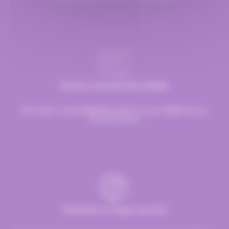
Service commerciale dédiée
Par email :
contact@hellocandy.fr
ou par téléphone au
01.45.79.79.42
Paiement en ligne sécurisé