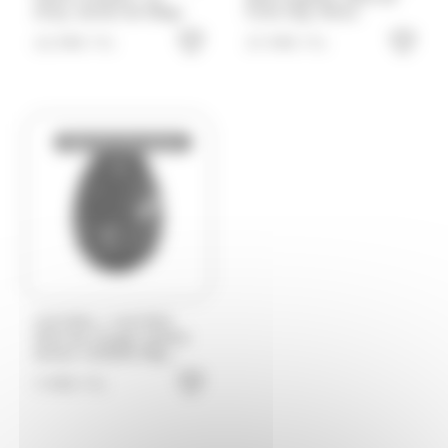
sirop, sachet de 500gr
fruits 1kg, Pécou
15.99
€
27.99
€
TTC
TTC
Bientôt de retour
/
MAFFREN
MAFFREN
Oeuf de nougat tendre
saveur noisette 60g
Maffren
7.99
€
TTC