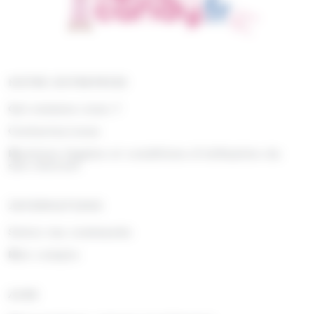
NOTRE ENTREPRISE
Qui sommes nous ?
Contactez-nous
Mentions légales et conditions d'utilisation du
site internet
INFORMATIONS
Suivre ma commande
Mon compte
AIDE