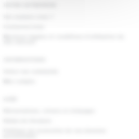
NOTRE ENTREPRISE
Qui sommes nous ?
Contactez-nous
Mentions légales et conditions d'utilisation du
site internet
INFORMATIONS
Suivre ma commande
Mon compte
AIDE
Rétractations, retours et échanges
Délais de livraison
Politique de protection de vos données
personnelles