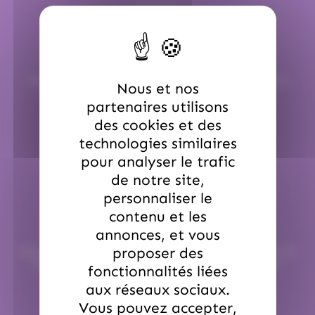
Service commerciale dédiée
Par email :
contact@hellocandy.fr
ou par téléphone au
Nous et nos
01.45.79.79.42
partenaires utilisons
des cookies et des
technologies similaires
pour analyser le trafic
de notre site,
personnaliser le
contenu et les
Paiement en ligne sécurisé
annonces, et vous
proposer des
Chez Hellocandy.fr, tout est mis oeuvre pour vous offrir un
service de qualité tout au long du processus d’achat.
fonctionnalités liées
aux réseaux sociaux.
Vous pouvez accepter,