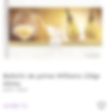
Ballotin de poires Williams 220gr
Abtey
/
ABTEY
ABTEY
10.50
€
TTC