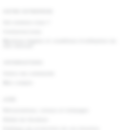
NOTRE ENTREPRISE
Qui sommes nous ?
Contactez-nous
Mentions légales et conditions d'utilisation du
site internet
INFORMATIONS
Suivre ma commande
Mon compte
AIDE
Rétractations, retours et échanges
Délais de livraison
Politique de protection de vos données