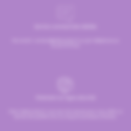
Service commerciale dédiée
Par email :
contact@hellocandy.fr
ou par téléphone au
01.45.79.79.42
Paiement en ligne sécurisé
Chez Hellocandy.fr, tout est mis oeuvre pour vous offrir un
service de qualité tout au long du processus d’achat.