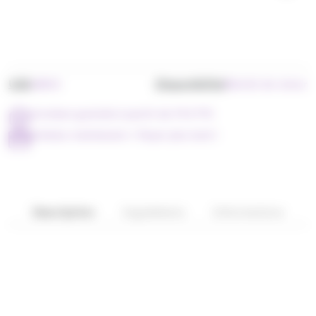
UGS
Disponibilité
AB015
Bientôt de retour
Livraison gratuite à partir de 79 € TTC
Achetez maintenant = Payer plus tard !
Description
Ingrédients
Informations