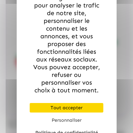
pour analyser le trafic
de notre site,
personnaliser le
contenu et les
annonces, et vous
proposer des
fonctionnalités liées
aux réseaux sociaux.
Vous pouvez accepter,
refuser ou
personnaliser vos
choix à tout moment.
Tout accepter
Personnaliser
/
ALLOBONBONS
ALLOBONBONS GOURMANDISE
Too Doo, asst de 1kg 100% haribo
Politique de confidentialité