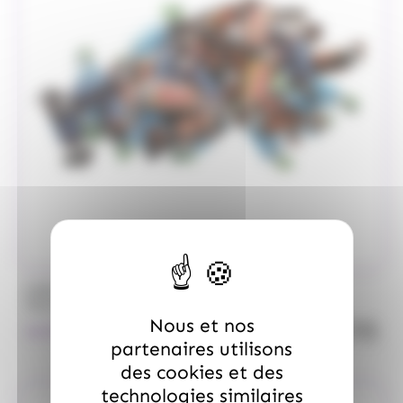
/
MARS
ALLOBONBONS GOURMANDISE
Too Mini, sac de 700gr
Nous et nos
quanti
18.99
€
TTC
partenaires utilisons
des cookies et des
technologies similaires