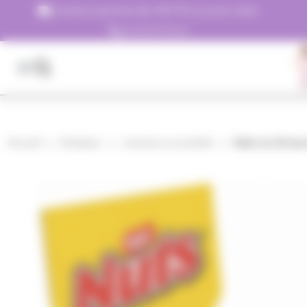
Panneau de gestion des cookies
Livraison gratuite dès 79€ TTC en point relais
01.45.79.79.42
Accueil
Boutique
commerce proximité
Boite de 24 bar