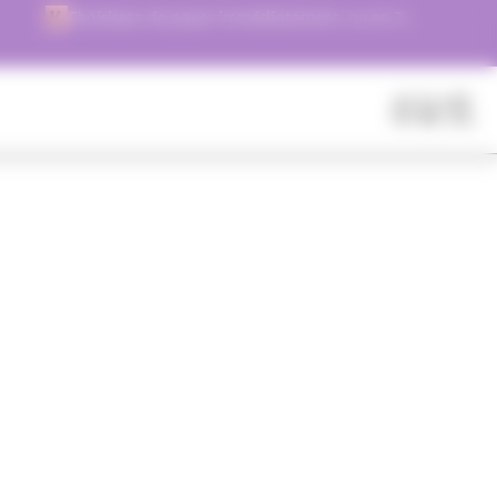
Choisissez de payer immédiatement, ou en 3
versements !
Fermer
Rechercher
des
produits