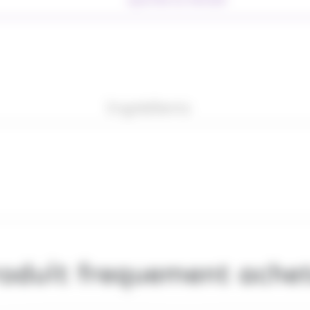
AJOUTER AU PANIER
Ingrédients
oduit frequement ache