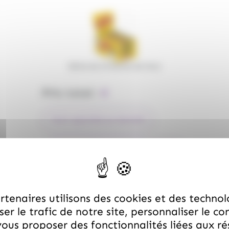
Boite de 24 barres de Nuts
Prix total :
€
TOUT AJOUTER AU PANIER
TOUT AJOUTER À LA LISTE D'ENVIES
(
16.99
€
)
TTC
Boite de 24 barres de Nuts
tenaires utilisons des cookies et des technol
er le trafic de notre site, personnaliser le co
ous proposer des fonctionnalités liées aux r