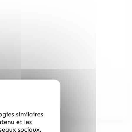
ogies similaires
ntenu et les
éseaux sociaux.