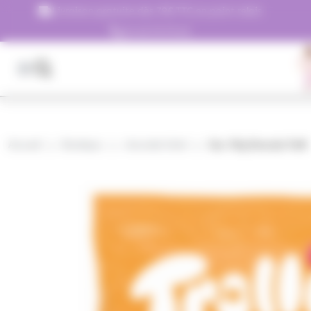
Panneau de gestion des cookies
Livraison gratuite dès 79€ TTC en point relais
01.45.79.79.42
Accueil
Boutique
chocolat hôtel
Sac 1Kg Dracula Trolli