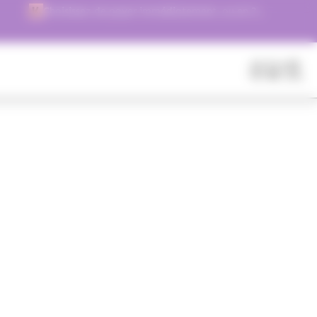
Choisissez de payer immédiatement, ou en 3
versements !
Fermer
Rechercher
des
produits