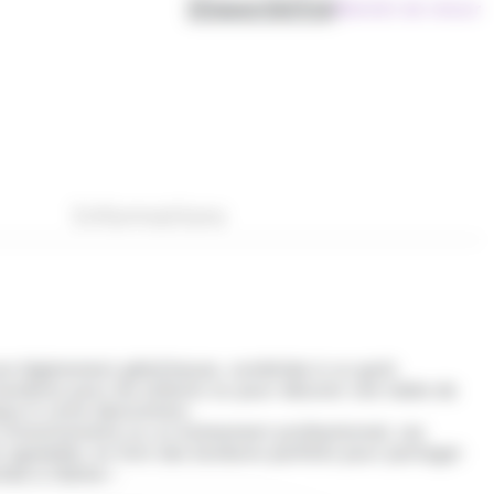
Disponibilité
Bientôt de retour
Informations
xture légèrement gélatineuse, combinée à un goût
e bonbons pour les enfants ou pour décorer une table de
que à votre décoration.
 d’anniversaire ou un événement professionnel, ces
 agréable, en font des bonbons parfaits pour partager
irée à thème !