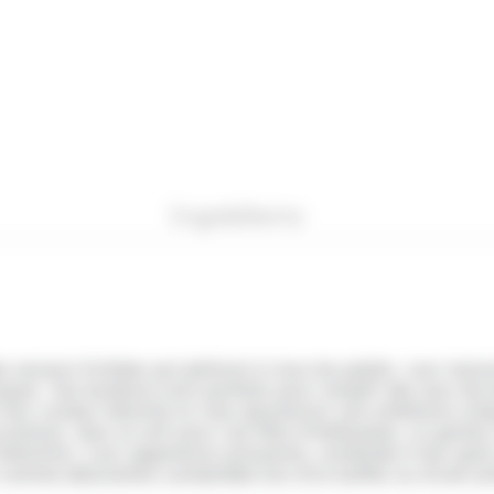
Ingrédients
s saveurs fruitées qui plairont à tous les palais. Leur te
croquer. Ces bonbons sont parfaits pour remplir des sacs d
t leur couleur blanche et rose ajouteront une ambiance uni
ccasions. Que ce soit pour une fête d’Halloween, un goûter
attention. Leur apparence amusante, combinée à leur goût
 comme décoration comestible lors d’un buffet ou d’une so