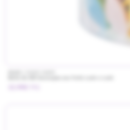
/
BRABO
FUNNY CANDY
Boite de 500 Soucoupes aux fruits Look o Look
32.99
€
TTC