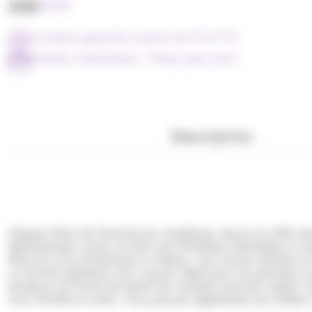
UGS
CE764
Livraison gratuite à partir de 79 € TTC
Achetez maintenant = Payer plus tard !
Description
Chaque
Dent de Dracula
est moelleuse, douce et offre de
délicatement sucré, en fait une friandise irrésistible à 
fête lors d’un événement à thème. Leur forme réaliste e
Le format généreux de
1 kg
est idéal pour les grandes o
bonbons en forme de dents de vampire sauront capter l'
avec famille et amis. Vous pouvez également les utiliser