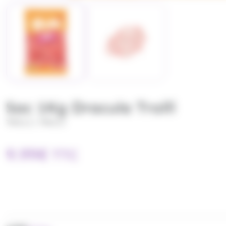
Sac 1Kg Dracula Trolli
/
TROLLI
TROLLI
9.99
€
TTC