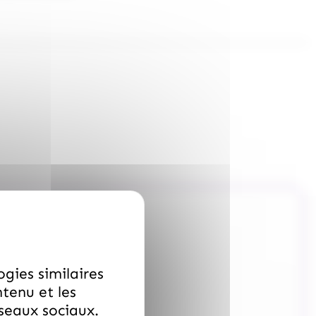
ogies similaires
ntenu et les
éseaux sociaux.