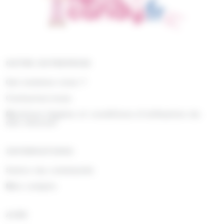
NOTRE ENTREPRISE
Qui sommes nous ?
Contactez-nous
Mentions légales et conditions d'utilisation du
site internet
INFORMATIONS
Suivre ma commande
Mon compte
AIDE