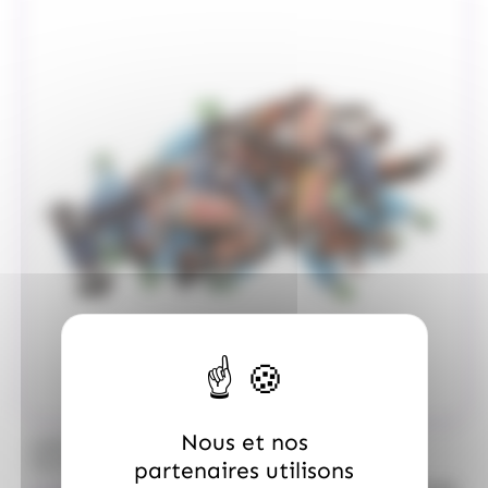
Nous et nos
/
MARS
ALLOBONBONS GOURMANDISE
Too Mini, sac de 700gr
partenaires utilisons