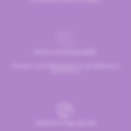
Service commerciale dédiée
Par email :
contact@hellocandy.fr
ou par téléphone au
01.45.79.79.42
Paiement en ligne sécurisé