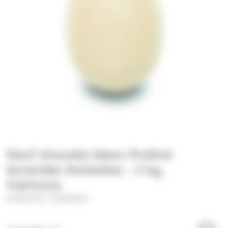
Oeuf chocolat blanc Praliné
Amandes Noisettes - 2 kg,
Valrhona
/
VALRHONA
VALRHONA