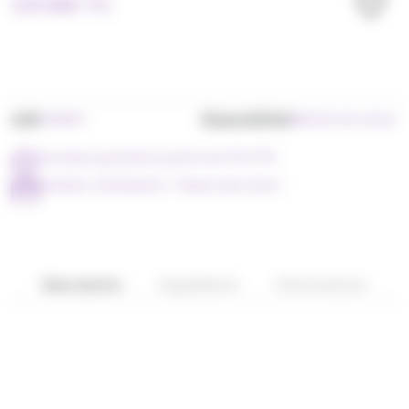
129.00
€
TTC
UGS
Disponibilité
VA0847
Bientôt de retour
Livraison gratuite à partir de 79 € TTC
Achetez maintenant = Payer plus tard !
Description
Ingrédients
Informations