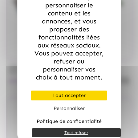
personnaliser le
contenu et les
annonces, et vous
proposer des
fonctionnalités liées
aux réseaux sociaux.
Vous pouvez accepter,
refuser ou
/
MARS
ALLOBONBONS GOURMANDISE
personnaliser vos
Too Mini, sac de 700gr
choix à tout moment.
quanti
18.99
€
TTC
Tout accepter
Personnaliser
Politique de confidentialité
Tout refuser