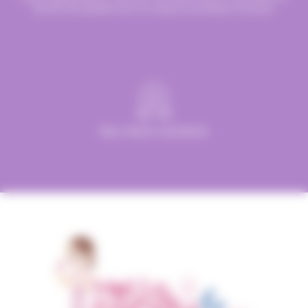
service de qualité tout au long du processus d’achat.
Des clients satisfaits