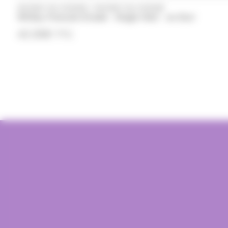
/
WHISKY DU MONDE
WHISKY DU MONDE
Whisky Francais Evadé - Single Malt - en Etui
43.50
€
TTC