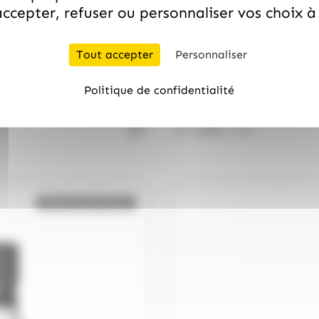
ccepter, refuser ou personnaliser vos choix 
Tout accepter
Personnaliser
/
WHISKY DU MONDE
WHISK
Politique de confidentialité
on Premium – Saveurs
Togouchi Sake Cash Finish
77.20
€
TTC
Bientôt de retour