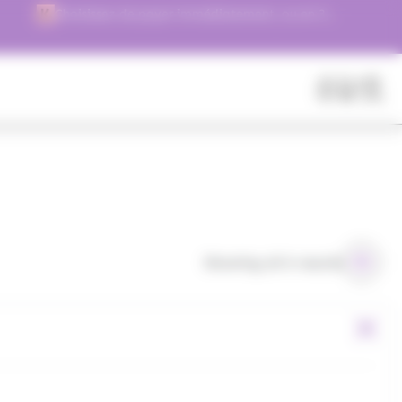
Choisissez de payer immédiatement, ou en 3
versements !
Fermer
Rechercher
des
produits
Showing all 6 results