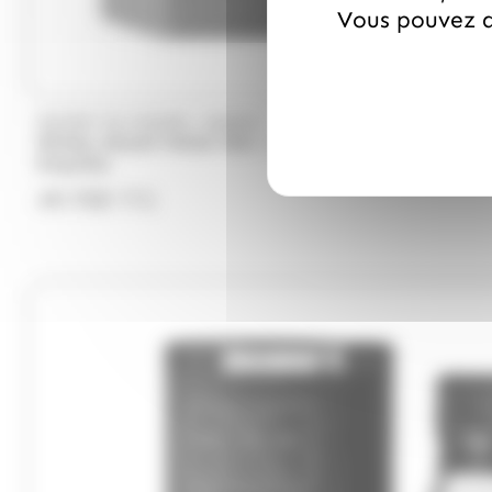
Vous pouvez a
/
WHISKY DU MONDE
AKASHI
Whisky Akashi Meisei 50cl – Whisky Japonais – Éditi
Exquises
49.70
€
TTC