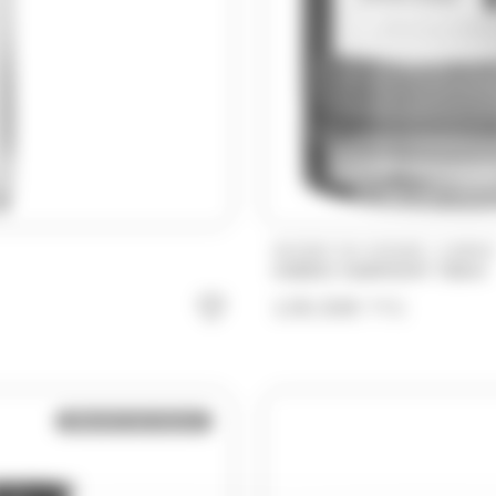
/
WHISKY DU MONDE
HIBIKI
HIBIKI HARMONY 700ml
138.50
€
TTC
Bientôt de retour