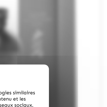
ogies similaires
ntenu et les
éseaux sociaux.