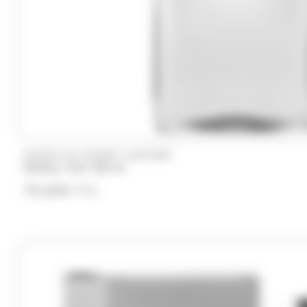
/
WHISKY DU MONDE
SUNTORY
Whisky Toki 700 ml
78.60
€
TTC