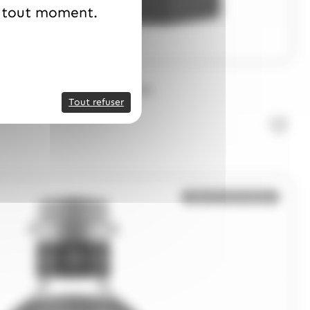
à tout moment.
Y DU MONDE
 70cl - Sake Japonais Raffiné
Tout refuser
Bientôt de retour