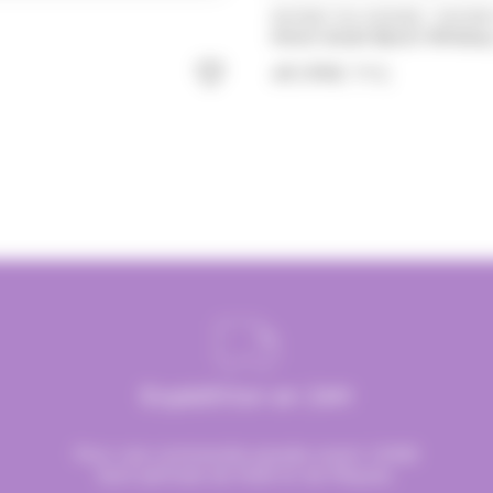
/
WHISKY DU MONDE
WHISK
Hinch Small Batch Whiskey
49.99
€
TTC
Expédition en 24H
Pour une commande passée avant 12h00
Sauf période de Noël et de Pâques.