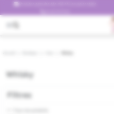
Panneau de gestion des cookies
Livraison gratuite dès 79€ TTC en point relais
01.45.79.79.42
Accueil
Boutique
Cave
Whisky
Whisky
Filtres
Tous nos produits