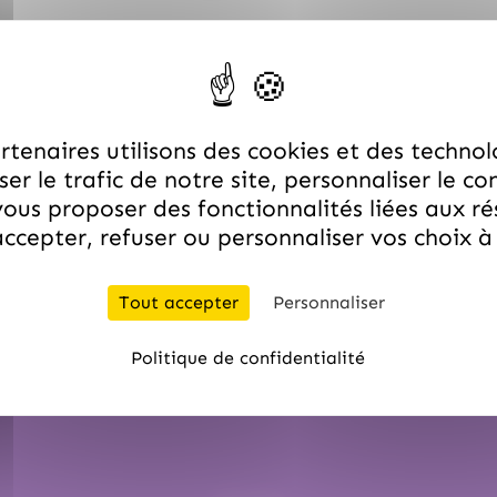
tenaires utilisons des cookies et des technol
er le trafic de notre site, personnaliser le co
ous proposer des fonctionnalités liées aux r
ccepter, refuser ou personnaliser vos choix 
Expédition en 24H
Tout accepter
Personnaliser
Pour une commande passée avant 12h00
Politique de confidentialité
Sauf période de Noël et de Pâques.