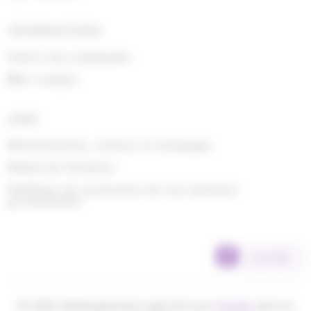
INFORMATIONS
Suivre ma commande
Mon compte
AIDE
Rétractations, retours et échanges
Délais de livraison
Politique de protection de vos données
personnelles
SCANNER
© 2026 développement web fait par
Ocsalis
dans le