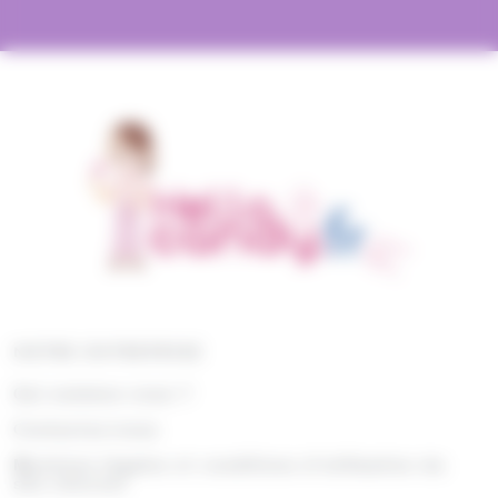
(8)
(3)
(2)
Toblerone
Togouchi
Traou Mad
(11)
(16)
(1)
(1)
Trefin
Trolli
Twix
Tyrells
(14)
(103)
(40)
Tyrrells
Valrhona
Venchi
(4)
(2)
(5)
(4)
Verquin
Vichy
Vico
Vidal
(65)
(4)
(2)
Weiss
Whisky du monde
Wrigleys
(1)
(1)
(10)
Yamazakura
Yushan
Zed Candy
(2)
Zip Zap
NOTRE ENTREPRISE
Qui sommes nous ?
Contactez-nous
Mentions légales et conditions d'utilisation du
site internet