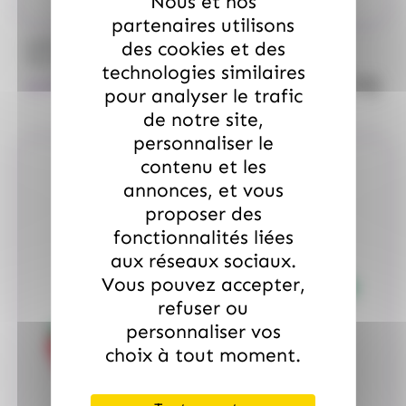
Nous et nos
partenaires utilisons
/
des cookies et des
MARS
ALLOBONBONS GOURMANDISE
Too Mini, sac de 700gr
technologies similaires
quanti
18.99
€
TTC
pour analyser le trafic
de notre site,
personnaliser le
contenu et les
annonces, et vous
proposer des
fonctionnalités liées
aux réseaux sociaux.
Vous pouvez accepter,
refuser ou
personnaliser vos
choix à tout moment.