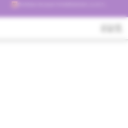
Choisissez de payer immédiatement, ou en 3
versements !
Fermer
Rechercher
des
produits