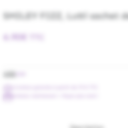
SMILEY FIZZ, Lutti sachet d
6.90
€
TTC
UGS
2589
Livraison gratuite à partir de 79 € TTC
Achetez maintenant = Payer plus tard !
Description