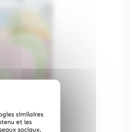
ogies similaires
ntenu et les
éseaux sociaux.