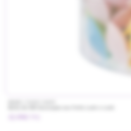
/
BRABO
FUNNY CANDY
Boite de 500 Soucoupes aux fruits Look o Look
32.99
€
TTC