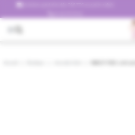
Panneau de gestion des cookies
Livraison gratuite dès 79€ TTC en point relais
01.45.79.79.42
Accueil
Boutique
chocolat hôtel
SMILEY FIZZ, Lutti sa