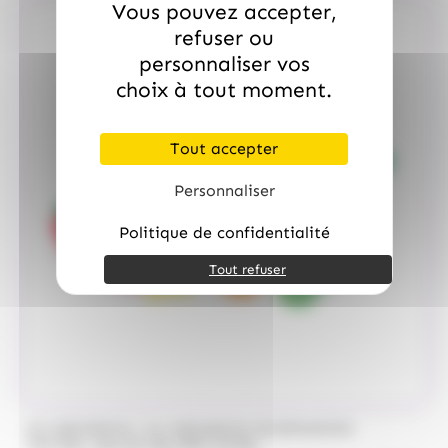
Vous pouvez accepter,
refuser ou
personnaliser vos
choix à tout moment.
Tout accepter
Personnaliser
Politique de confidentialité
Tout refuser
/
ALLOBONBONS
ALLOBONBONS GOURMANDISE
Too Doo, asst de 1kg 100% haribo