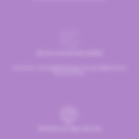
Service commerciale dédiée
Par email :
contact@hellocandy.fr
ou par téléphone au
01.45.79.79.42
Paiement en ligne sécurisé