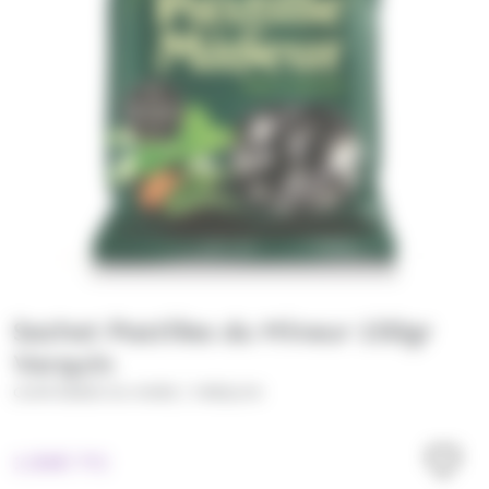
Sachet Pastilles du Mineur 150gr
Verquin
/
CONFISERIE DU NORD
VERQUIN
1.84
€
TTC