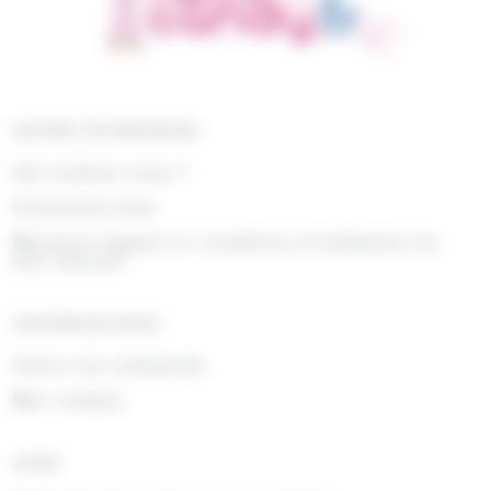
NOTRE ENTREPRISE
Qui sommes nous ?
Contactez-nous
Mentions légales et conditions d'utilisation du
site internet
INFORMATIONS
Suivre ma commande
Mon compte
AIDE