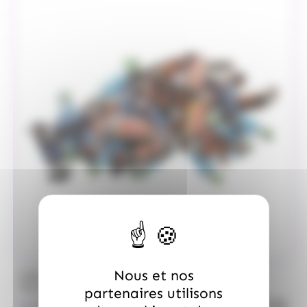
Nous et nos
/
MARS
ALLOBONBONS GOURMANDISE
Too Mini, sac de 700gr
partenaires utilisons
quanti