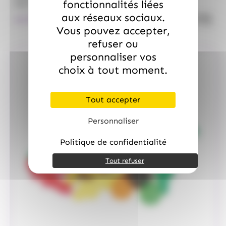
fonctionnalités liées
Too Mini, sac de 700gr
aux réseaux sociaux.
quanti
18.99
€
TTC
Vous pouvez accepter,
refuser ou
personnaliser vos
choix à tout moment.
Tout accepter
Personnaliser
Politique de confidentialité
Tout refuser