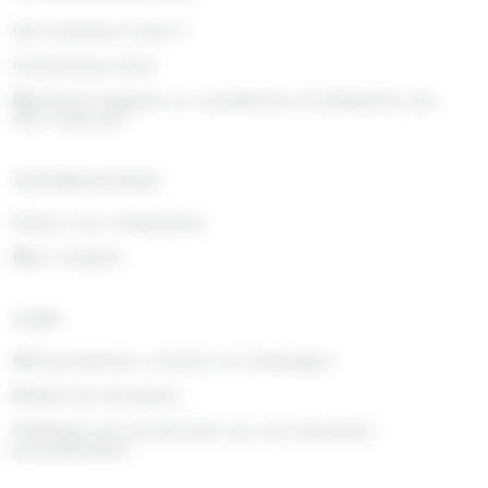
Qui sommes nous ?
Contactez-nous
Mentions légales et conditions d'utilisation du
site internet
INFORMATIONS
Suivre ma commande
Mon compte
AIDE
Rétractations, retours et échanges
Délais de livraison
Politique de protection de vos données
personnelles