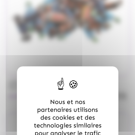
/
MARS
ALLOBONBONS GOURMANDISE
Too Mini, sac de 700gr
quanti
18.99
€
TTC
Nous et nos
partenaires utilisons
des cookies et des
technologies similaires
pour analyser le trafic