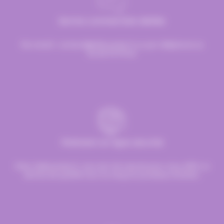
Service commerciale dédiée
Par email :
contact@hellocandy.fr
ou par téléphone au
01.45.79.79.42
Paiement en ligne sécurisé
Chez Hellocandy.fr, tout est mis oeuvre pour vous offrir un
service de qualité tout au long du processus d’achat.