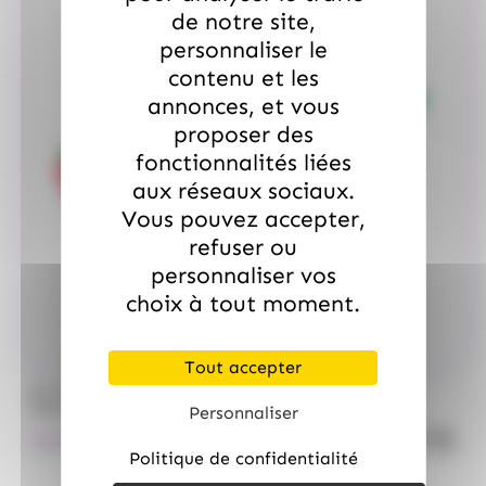
de notre site,
personnaliser le
contenu et les
annonces, et vous
proposer des
fonctionnalités liées
aux réseaux sociaux.
Vous pouvez accepter,
refuser ou
personnaliser vos
choix à tout moment.
Tout accepter
/
ALLOBONBONS
ALLOBONBONS GOURMANDISE
Too Doo, asst de 1kg 100% haribo
Personnaliser
quanti
14.50
€
TTC
Politique de confidentialité