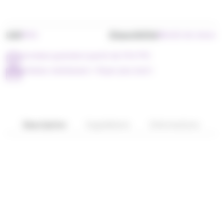
UGS
Disponibilité
P015
Bientôt de retour
Livraison gratuite à partir de 79 € TTC
Achetez maintenant = Payer plus tard !
Description
Ingrédients
Informations