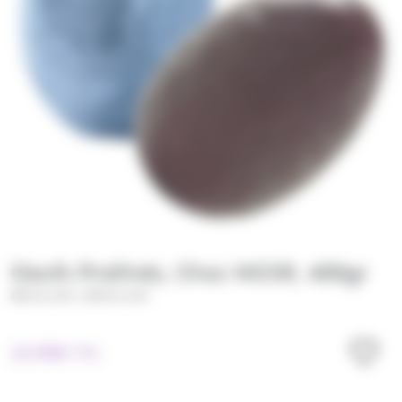
Oeufs Pralinés, Choc NOIR, 400gr
/
REVILLON
REVILLON
15.99
€
TTC