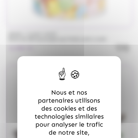
/
BRABO
FUNNY CANDY
Boite de 500 Soucoupes aux fruits Look o Look
quanti
32.99
€
TTC
Nous et nos
partenaires utilisons
des cookies et des
technologies similaires
pour analyser le trafic
de notre site,