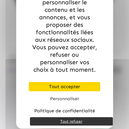
personnaliser le
contenu et les
annonces, et vous
proposer des
fonctionnalités liées
aux réseaux sociaux.
Vous pouvez accepter,
refuser ou
/
MARS
ALLOBONBONS GOURMANDISE
personnaliser vos
Too Mini, sac de 700gr
choix à tout moment.
quanti
18.99
€
TTC
Tout accepter
Personnaliser
Politique de confidentialité
Tout refuser