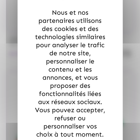
Nous et nos
partenaires utilisons
des cookies et des
technologies similaires
/
MARS
ALLOBONBONS GOURMANDISE
pour analyser le trafic
Too Mini, sac de 700gr
de notre site,
quanti
18.99
€
TTC
personnaliser le
contenu et les
annonces, et vous
proposer des
fonctionnalités liées
aux réseaux sociaux.
Vous pouvez accepter,
refuser ou
personnaliser vos
choix à tout moment.