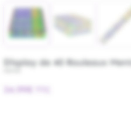
Display de 40 Rouleaux Men
MENTOS
34.99
€
TTC