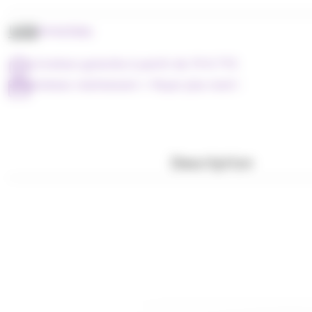
UGS
PVMCF001
Livraison gratuite à partir de 79 € TTC
Achetez maintenant = Payer plus tard !
Description