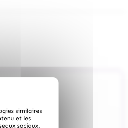
ogies similaires
ntenu et les
éseaux sociaux.