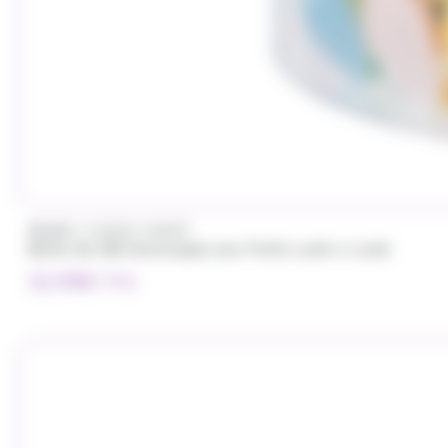
/
BRABO
FUNNY CANDY
Boite de 500 Soucoupes aux fruits Look o Look
32.99
€
TTC