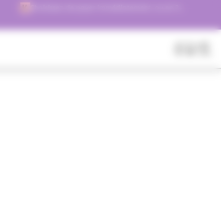
Choisissez de payer immédiatement, ou en 3
versements !
Fermer
Rechercher
des
produits