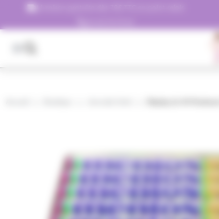
Panneau de gestion des cookies
Livraison gratuite dès 79€ TTC en point relais
01.45.79.79.42
Accueil
Boutique
chocolat hôtel
Display de 40 Rouleau