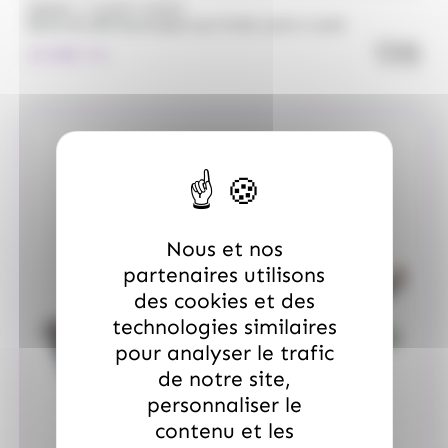
/
BRABO
FUNNY CANDY
Boite de 500 Soucoupes aux fruits Look o Look
quanti
32.99
€
TTC
Nous et nos
partenaires utilisons
des cookies et des
technologies similaires
pour analyser le trafic
de notre site,
personnaliser le
contenu et les