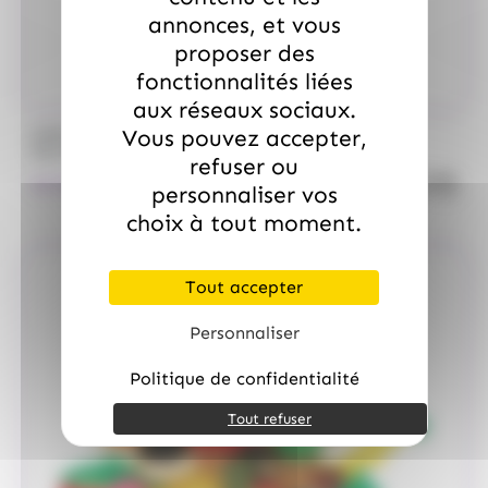
annonces, et vous
proposer des
fonctionnalités liées
aux réseaux sociaux.
/
Vous pouvez accepter,
MARS
ALLOBONBONS GOURMANDISE
Too Mini, sac de 700gr
refuser ou
quanti
18.99
€
TTC
personnaliser vos
choix à tout moment.
Tout accepter
Personnaliser
Politique de confidentialité
Tout refuser