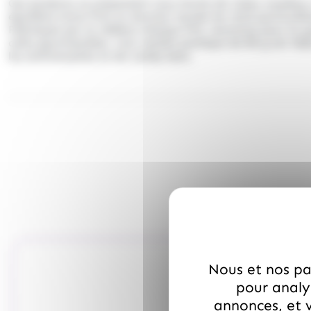
Ces bonbons se présentent sous forme de
tubes moelleux
équilibré entre fruit et douceur lactée les rend particuli
Fabriqués par la célèbre marque
Fini
, reconnue pour la q
cette gourmandise. Leur
sachet pratique de 80 g
est idé
les anniversaires et les candy bars.
Nous et nos par
pour analys
annonces, et v