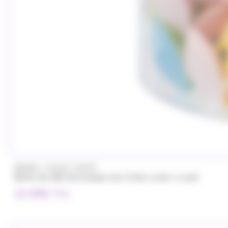
/
BRABO
FUNNY CANDY
Boite de 500 Soucoupes aux fruits Look o Look
32.99
€
TTC