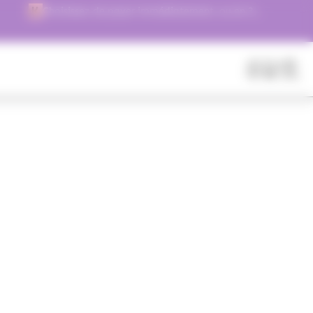
Choisissez de payer immédiatement, ou en 3
versements !
Fermer
Rechercher
des
produits