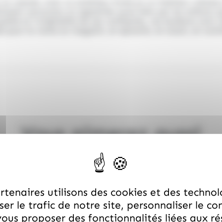
 et colorés
, avec un extérieur fruité et un intérieur crém
èrement savoureux et appréciés aussi bien par les enfants q
ualité et l’originalité de ses confiseries, ces bonbons sont
c
al pour la vente en magasin, en épicerie, en snack, en co
Vous aimerez aussi
tenaires utilisons des cookies et des technol
er le trafic de notre site, personnaliser le co
ous proposer des fonctionnalités liées aux r