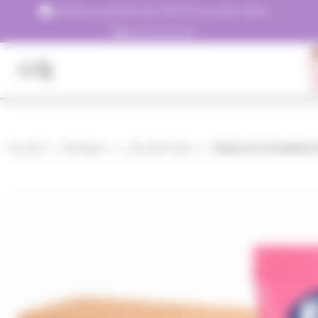
Panneau de gestion des cookies
Livraison gratuite dès 79€ TTC en point relais
01.45.79.79.42
Accueil
Boutique
chocolat hôtel
Carton de 12 sachets 