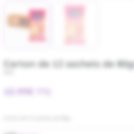
Carton de 12 sachets de 80
FINI
10.99
€
TTC
Carton de 12 sachets de 80gr