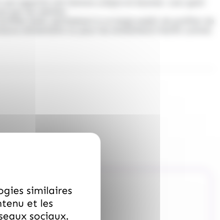
eux qui apporte une texture unique en bouche. Leur goût
ue par les adultes.
ertifiés halal
, permettant à un large public de profiter de
mmerce alimentaire ou pour les événements festifs comme
ogies similaires
ntenu et les
éseaux sociaux.