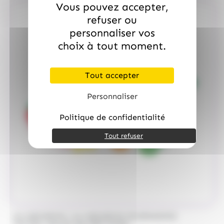
Vous pouvez accepter,
refuser ou
personnaliser vos
choix à tout moment.
Tout accepter
Personnaliser
Politique de confidentialité
Tout refuser
/
ALLOBONBONS
ALLOBONBONS GOURMANDISE