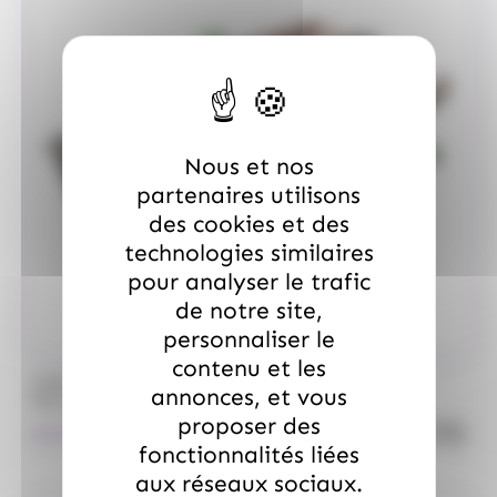
Nous et nos
partenaires utilisons
des cookies et des
technologies similaires
pour analyser le trafic
de notre site,
personnaliser le
contenu et les
/
MARS
ALLOBONBONS GOURMANDISE
annonces, et vous
Too Mini, sac de 700gr
proposer des
quanti
18.99
€
TTC
fonctionnalités liées
aux réseaux sociaux.