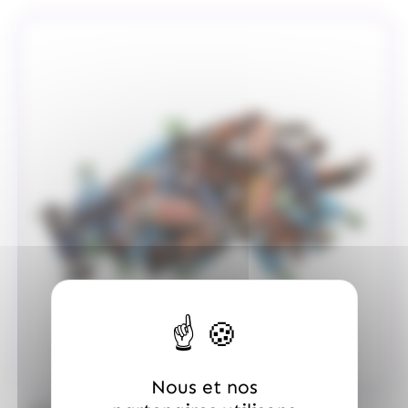
Nous et nos
/