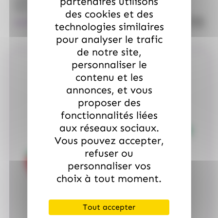
partenaires utilisons
MARS
ALLOBONBONS GOURMANDISE
Too Mini, sac de 700gr
des cookies et des
quanti
18.99
€
TTC
technologies similaires
pour analyser le trafic
de notre site,
personnaliser le
contenu et les
annonces, et vous
proposer des
fonctionnalités liées
aux réseaux sociaux.
Vous pouvez accepter,
refuser ou
personnaliser vos
choix à tout moment.
Tout accepter