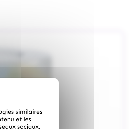
ogies similaires
ntenu et les
éseaux sociaux.