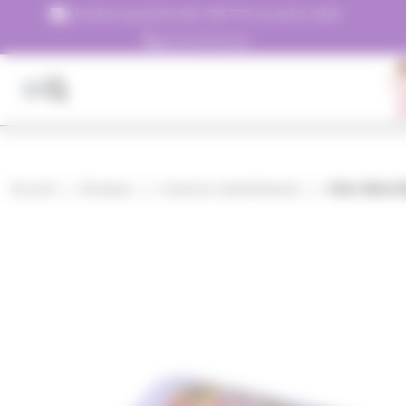
Panneau de gestion des cookies
Livraison gratuite dès 79€ TTC en point relais
01.45.79.79.42
Accueil
Boutique
bonbons rafraîchissants
Boîte Métal 