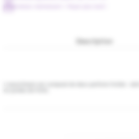
Achetez maintenant = Payer plus tard !
Description
L’assortiment est composé de deux parfums fruités :
abr
en purées de fruits.