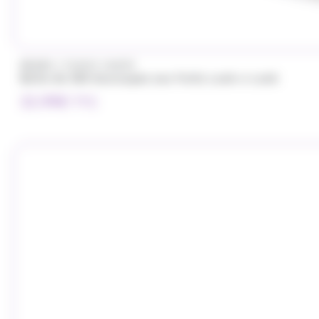
/
BRABO
FUNNY CANDY
Boite de 500 Soucoupes aux fruits Look o Look
32.99
€
TTC