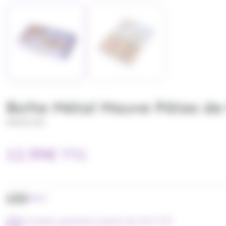
Boîte Métal Mauve Pâtes de F
CRUZILLES
12.99
€
TTC
UGS
CR12
Livraison gratuite à partir de 79 € TTC