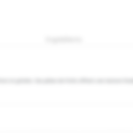
Ingrédients
icot
et
griotte
. Ces pâtes de fruits offrent une texture fon