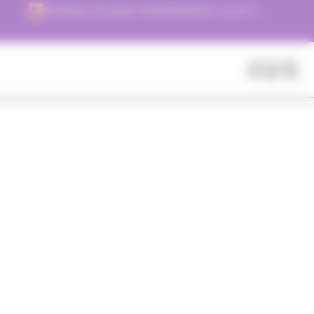
Choisissez de payer immédiatement, ou en 3
versements !
Fermer
Rechercher
des
produits