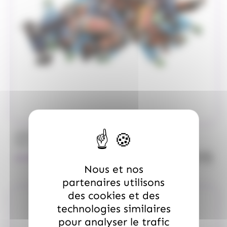
/
MARS
ALLOBONBONS GOURMANDISE
Too Mini, sac de 700gr
quanti
18.99
€
TTC
Nous et nos
partenaires utilisons
des cookies et des
technologies similaires
pour analyser le trafic