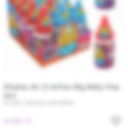
Display de 12 boites Big Baby Pop
duo
/
SOLINEST
BAZOOKA CANDY BRAND
25.50
€
TTC