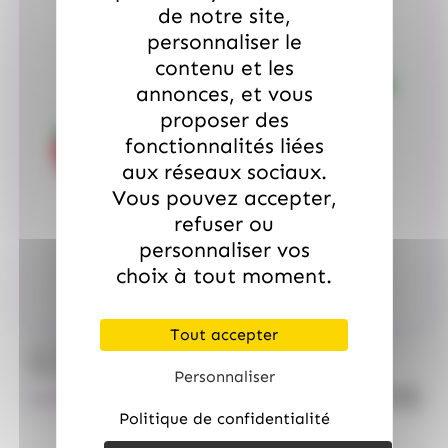
de notre site,
personnaliser le
contenu et les
annonces, et vous
proposer des
fonctionnalités liées
aux réseaux sociaux.
Vous pouvez accepter,
refuser ou
personnaliser vos
choix à tout moment.
Tout accepter
/
ALLOBONBONS
ALLOBONBONS GOURMANDISE
Too Doo, asst de 1kg 100% haribo
Personnaliser
quanti
14.50
€
TTC
Politique de confidentialité