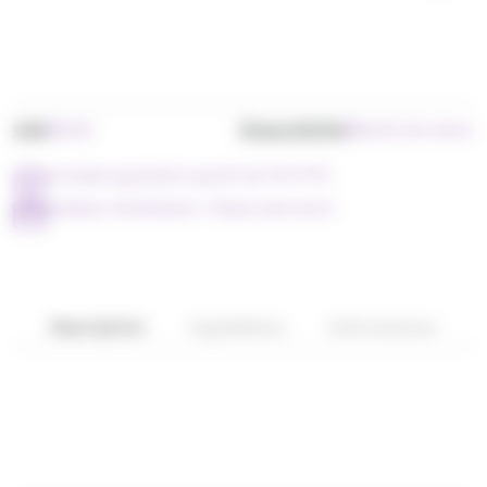
UGS
Disponibilité
SO102
Bientôt de retour
Livraison gratuite à partir de 79 € TTC
Achetez maintenant = Payer plus tard !
Description
Ingrédients
Informations