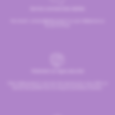
Service commerciale dédiée
Par email :
contact@hellocandy.fr
ou par téléphone au
01.45.79.79.42
Paiement en ligne sécurisé
Chez Hellocandy.fr, tout est mis oeuvre pour vous offrir un
service de qualité tout au long du processus d’achat.