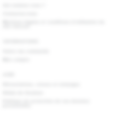
Qui sommes nous ?
Contactez-nous
Mentions légales et conditions d'utilisation du
site internet
INFORMATIONS
Suivre ma commande
Mon compte
AIDE
Rétractations, retours et échanges
Délais de livraison
Politique de protection de vos données
personnelles