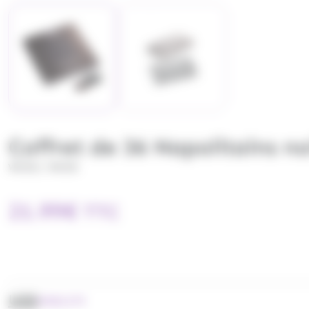
Coffret de 36 Napolitains n
/
WEISS
WEISS
21.99
€
TTC
UGS
W081279