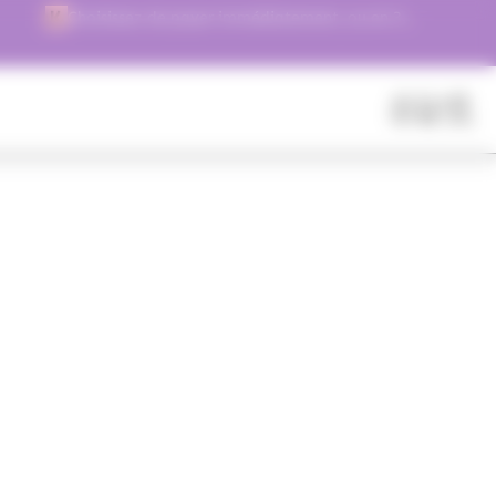
Choisissez de payer immédiatement, ou en 3
versements !
Fermer
Rechercher
des
produits