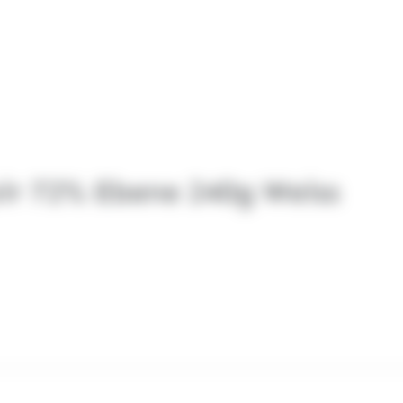
oir 72% Ebene 240g Weiss