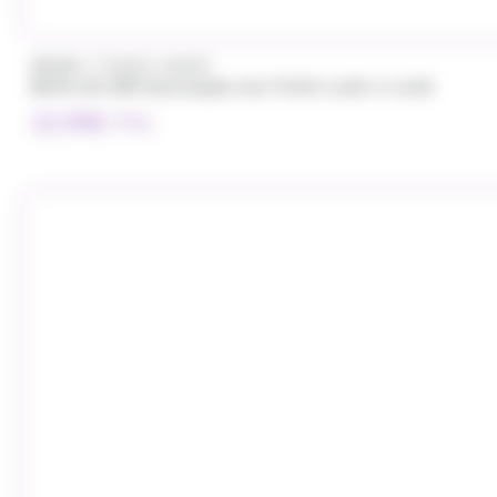
/
BRABO
FUNNY CANDY
Boite de 500 Soucoupes aux fruits Look o Look
32.99
€
TTC