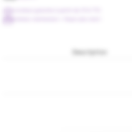
Livraison gratuite à partir de 79 € TTC
Achetez maintenant = Payer plus tard !
Description