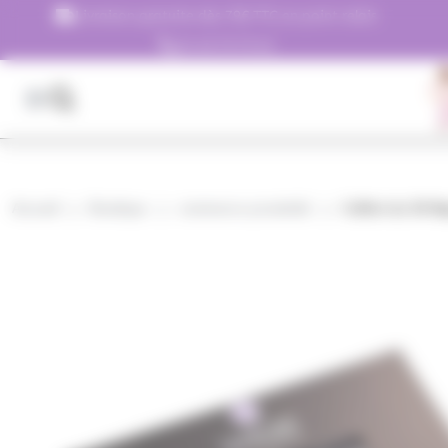
Panneau de gestion des cookies
Livraison gratuite dès 79€ TTC en point relais
01.45.79.79.42
Accueil
Boutique
commerce proximité
Coffret de 36 N