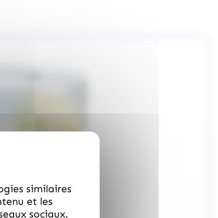
ogies similaires
ntenu et les
éseaux sociaux.