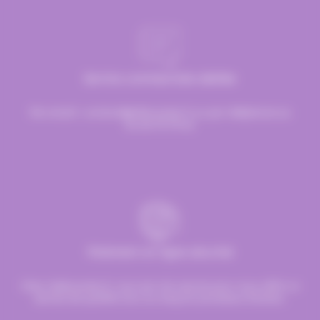
Service commerciale dédiée
Par email :
contact@hellocandy.fr
ou par téléphone au
01.45.79.79.42
Paiement en ligne sécurisé
Chez Hellocandy.fr, tout est mis oeuvre pour vous offrir un
service de qualité tout au long du processus d’achat.