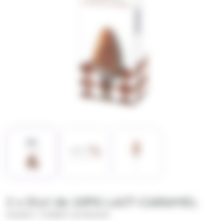
2 x Etui de 10PG LAIT-CARAMEL
/
ANDROS
PIERROT GOURMAND