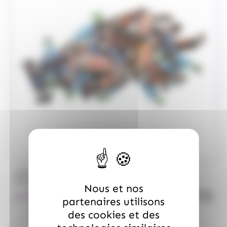
/
MARS
ALLOBONBONS GOURMANDISE
Too Mini, sac de 700gr
Nous et nos
quanti
18.99
€
TTC
partenaires utilisons
des cookies et des