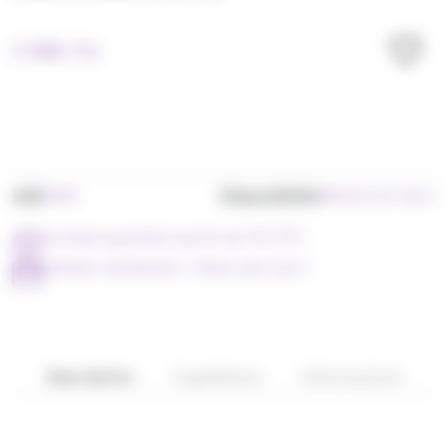
7.99
€
TTC
UGS
Disponibilité
304B
Bientôt de retour
Livraison gratuite à partir de 79 € TTC
Achetez maintenant = Payer plus tard !
Description
Ingrédients
Informations