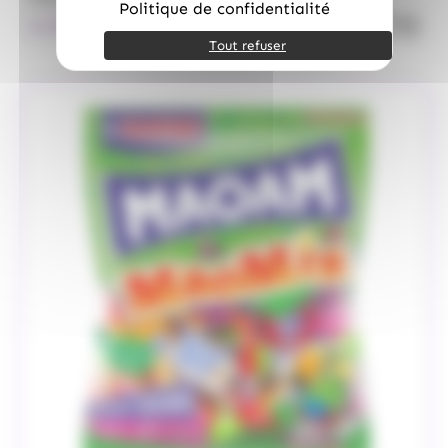
Politique de confidentialité
quanti
14.50
€
TTC
Tout refuser