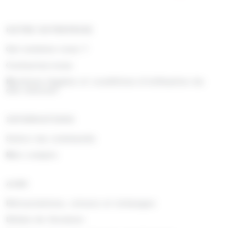
NOTRE ENTREPRISE
Qui sommes nous ?
Contactez-nous
Mentions légales et conditions d'utilisation du
site internet
INFORMATIONS
Suivre ma commande
Mon compte
AIDE
Rétractations, retours et échanges
Délais de livraison