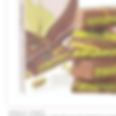
/
PATRELLE
DUBACO