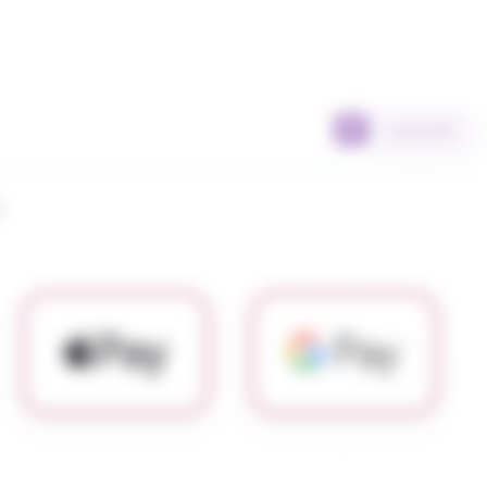
SCANNER
l