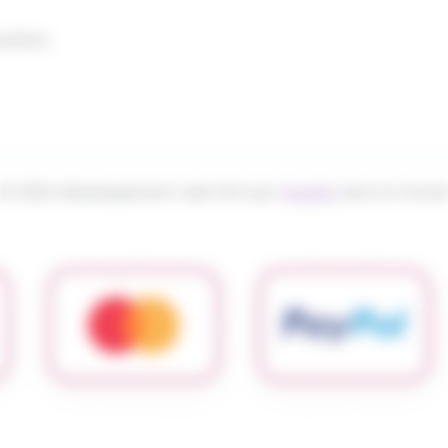
nelles
© 2026 développement web fait par
Ocsalis
dans le Canta