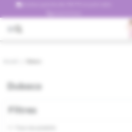
Panneau de gestion des cookies
Livraison gratuite dès 79€ TTC en point relais
01.45.79.79.42
Accueil
Dubaco
Dubaco
Filtres
Tous nos produits