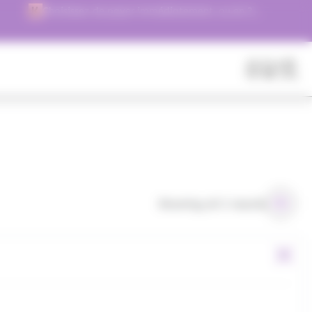
Choisissez de payer immédiatement, ou en 3
versements !
Fermer
Rechercher
des
produits
Showing all 2 results