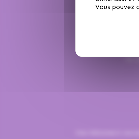
Vous pouvez a
Par e
Chez Hellocandy.fr, tout e