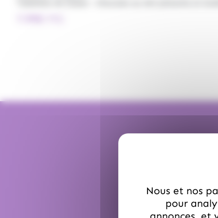
Tablettes de Dubai - Chocolat au lait pistache et kna
7.99
€
TTC
Nous et nos par
pour analys
annonces, et v