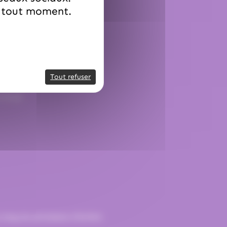
à tout moment.
Tout refuser
.79.42
 long du processus d’achat.