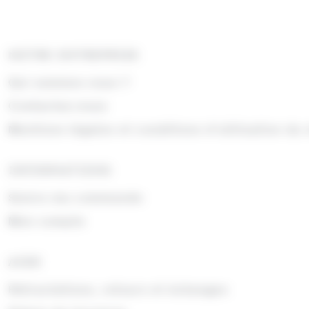
NOTRE ENTREPRISE
Qui sommes nous ?
Contactez-nous
Mentions légales et conditions d'utilisation du 
INFORMATIONS
Suivre ma commande
Mon compte
AIDE
Rétractations, retours et échanges