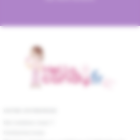
(8)
(3)
(2)
Toblerone
Togouchi
Traou Mad
(11)
(16)
(1)
(1)
Trefin
Trolli
Twix
Tyrells
(14)
(103)
(40)
Tyrrells
Valrhona
Venchi
(4)
(2)
(5)
(4)
Verquin
Vichy
Vico
Vidal
(65)
(4)
(2)
Weiss
Whisky du monde
Wrigleys
(1)
(1)
(10)
Yamazakura
Yushan
Zed Candy
(2)
Zip Zap
NOTRE ENTREPRISE
Qui sommes nous ?
Contactez-nous