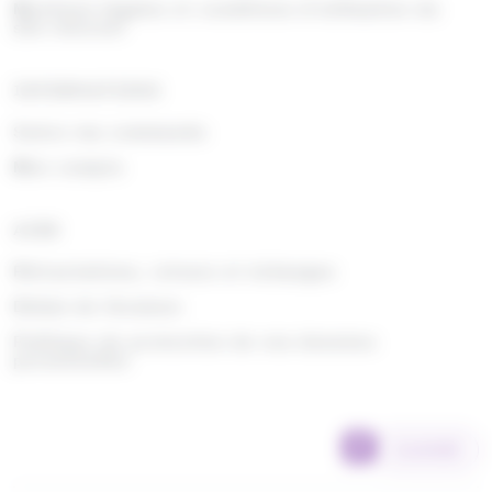
Mentions légales et conditions d'utilisation du
site internet
INFORMATIONS
Suivre ma commande
Mon compte
AIDE
Rétractations, retours et échanges
Délais de livraison
Politique de protection de vos données
personnelles
SCANNER