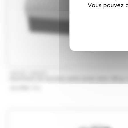
Vous pouvez a
/
HAMLET
HAMLET
Assortiment de chocolats, boite carrée ruban, 500 gr,
23.99
€
TTC