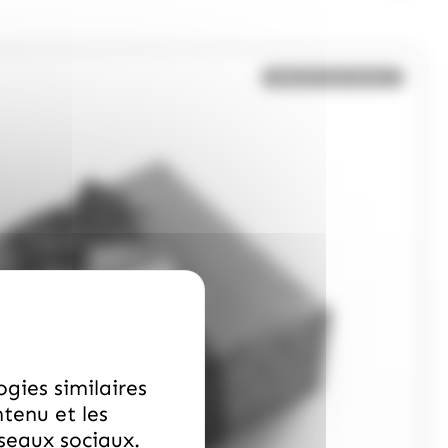
Bientôt de retour
ogies similaires
ntenu et les
éseaux sociaux.