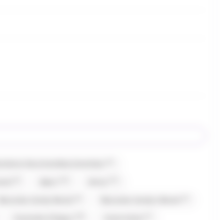
(1)
bonbons Gourmandise,Carambar
(2)
(13)
(17)
mand
Alpro
Amos
(2)
(1)
Bazooka Candy Brand
Bazooka Candy's Brand
(16)
(7)
Caramels d'Isigny
Carte Noire