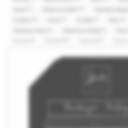
(4)
(11)
Cemoi
Chabert et Guillot
Chevaliers d'Arg
(8)
(4)
(7)
(4)
Coufidou
Crunch
Cruzilles
Daim
(1)
(6)
Fisherman Friend
Fisherman's Friends
Fizz
(1)
(16)
(5)
Granola
Guisabel
Gumuche
Guyau
(1)
(1)
(18)
Hwayo
Intervan
Jules Destrooper
(2)
(2)
L'Artisan Chocolatier
La Pie Qui Chante
Lan
(3)
(34)
(1)
(2
Look O'Look
Lutti
M&M'S
M&M'S
(7)
(7)
(6)
Malabar
Mars
Mentos
Mentos Gum
(8)
(2)
(23)
Pez
Picttolin
Pierrot Gourmand
pi
(10)
(22)
(4)
Rohan
Roy René
Ruinart
Sakurao
(1)
(2)
(1)
(1)
Stoptou
Suchards
Suntory
Tabby
(1)
(1)
(14)
(103)
Twix
Tyrells
Tyrrells
Valrhona