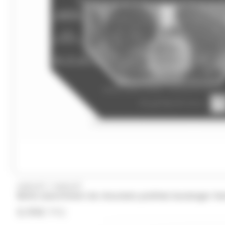
(2)
(1)
(1)
Wrigleys
Yamazakura
Yushan
Zed 
/
HAMLET
HAMLET
Boîte assortiment de chocolats pralinés boulanger H
8.99
€
TTC