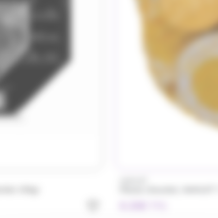
(10)
(2)
Candy
Zip Zap
HAMLET
amlet 195gr
8.20
€
TTC