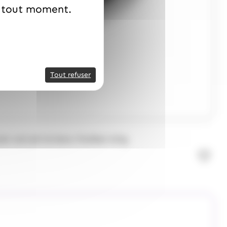
à tout moment.
Tout refuser
at noir,lait & blanc Pralibel 415g