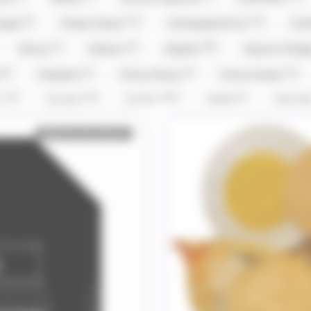
(5)
(12)
(14)
ouges
Chupa Chup's
Compagnie & Co
Con
(2)
(2)
(58)
Doucy
Dubaco
Dupleix
Dupont d'Isi
(8)
(3)
(3)
(12)
y
Freedent
Frizzy Pazzy
Funny Candy
(14)
(25)
(153)
(1)
x
Hamlet
Haribo
Hibiki
Hitschl
(2)
(3)
(1)
(1)
Kinder
Kit Kat
Kit Kat,Nestle
Klaus
Bientôt de retour
(5)
(5)
(30)
(1)
vin
Lilamand
Lindt
Lion
Loc Mar
)
(3)
(2)
Mademoiselle De Margaux
Maffren
Maison 
(8)
(1)
(5)
(1)
(3
Michoko
Milka
Moinet
Mr.Freeze
(3)
(2)
(1)
(27)
ks
Pralibel
Rainbow Pop
Revillon
R
(1)
(5)
(1)
(1)
Silvarem
Smarties
Smarties
Snicker
(4)
(9)
(8)
Taittinger
Têtes Brulées
Toblerone
T
(40)
(4)
(2)
(5)
Venchi
Verquin
Vichy
Vico
Vid