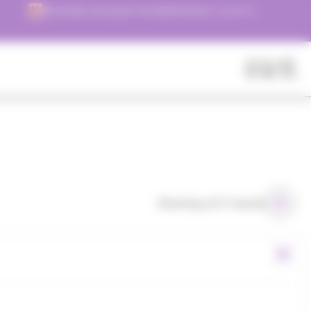
Choisissez de payer immédiatement, ou en 3
versements !
Fermer
Rechercher
des
produits
Showing all 9 results