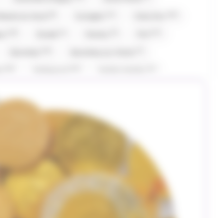
(8)
(11)
(10)
fiserie du Nord
Corsiglia
Côte D'or
(10)
(1)
(5)
(27)
gny
Evadé
Ferrero
Fini
(16)
(7)
Gavottes
Gavottes,Loc Maria
(16)
(13)
(1)
er
Hollywood
Hubba Hubba
(1)
(1)
(20)
(15)
Komasa
Koriyama
Krema
Kubli
(16)
(1)
(2)
ia
Loche lomond
Look o Look
(6)
(42)
(6)
Gavottes
Maison PECOU
Maison Pécou
)
(7)
(1)
(3)
(7)
Nestle
Nuts
Oréo
Patrelle
(1)
(3)
(1)
eynaud
RICOLA
Ritter Sport
(1)
(3)
(1)
(1)
s
St Michel
Stimorol
Stoptou
(3)
(2)
(11)
(16)
ogouchi
Traou Mad
Trefin
Trolli
(4)
(65)
(4)
al
Weiss
Whisky du monde