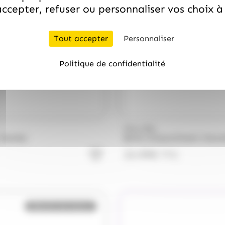
ccepter, refuser ou personnaliser vos choix 
Tout accepter
Personnaliser
Politique de confidentialité
PRALIBEL
 Hamlet
Boîte d'assortiment chocol
23.99
€
TTC
Bientôt de retour