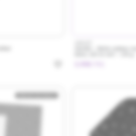
HAMLET
libel
Hamlet – Boîte cadeau ro
blanc, lait et noir – 125 g
5.99
€
TTC
Bientôt de retour