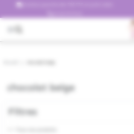
Panneau de gestion des cookies
Livraison gratuite dès 79€ TTC en point relais
01.45.79.79.42
Accueil
chocolat belge
chocolat belge
Filtres
Tous nos produits