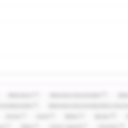
(11)
(37)
Allobonbons
Allobonbons Gourmandise
Allo
(2)
urmandise,Haribo
Allobonbons Gourmandise,Pierrot Gour
(7)
(6)
(3)
(20)
Artzner
Auzier
Balisto
Baudry
(1)
(1)
(1)
(15)
nty
Brabo
Cachou Lajaunie
Carambar