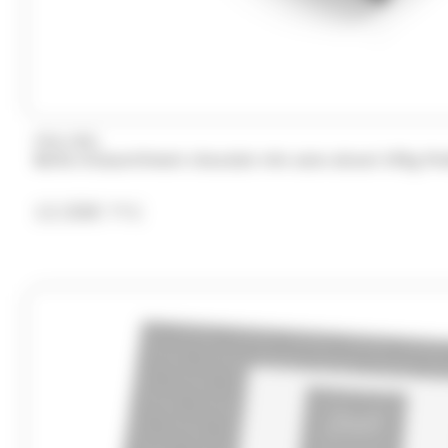
PRALIBEL
Boîte d'assortiment chocolat mix sans alcool 195g Pra
13.50
€
TTC