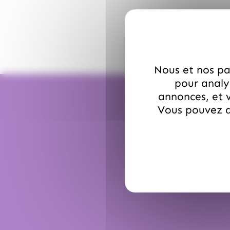
Nous et nos par
pour analys
annonces, et v
Vous pouvez a