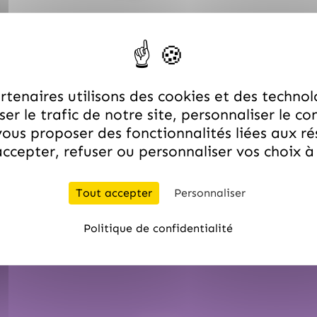
tenaires utilisons des cookies et des technol
er le trafic de notre site, personnaliser le co
ous proposer des fonctionnalités liées aux r
ccepter, refuser ou personnaliser vos choix 
Expédition en 24H
Tout accepter
Personnaliser
Pour une commande passée avant 12h00
Politique de confidentialité
Sauf période de Noël et de Pâques.