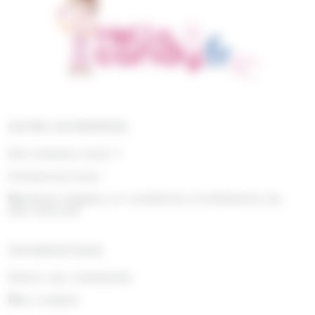
NOTRE ENTREPRISE
Qui sommes nous ?
Contactez-nous
Mentions légales et conditions d'utilisation du
site internet
INFORMATIONS
Suivre ma commande
Mon compte