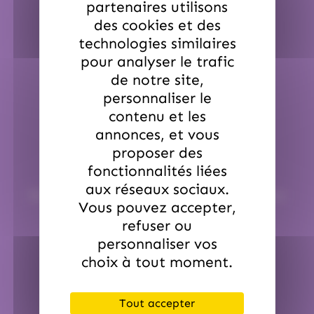
partenaires utilisons
des cookies et des
Pour une commande passée avant 12h00
Sauf période de Noël et de Pâques.
technologies similaires
pour analyser le trafic
de notre site,
personnaliser le
contenu et les
annonces, et vous
proposer des
Service commerciale dédiée
fonctionnalités liées
aux réseaux sociaux.
Par email :
contact@hellocandy.fr
ou par téléphone au
Vous pouvez accepter,
01.45.79.79.42
refuser ou
personnaliser vos
choix à tout moment.
Tout accepter