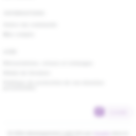
INFORMATIONS
Suivre ma commande
Mon compte
AIDE
Rétractations, retours et échanges
Délais de livraison
Politique de protection de vos données
personnelles
SCANNER
© 2026 développement web fait par
Ocsalis
dans le