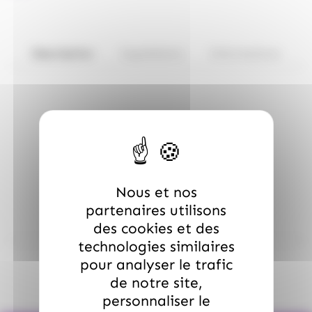
Description
Ingrédients
Informations
Infos techniques
Distillé en pot still de cuivre écossais
(forsyths) et belge
Vieilli en fûts de bourbon
Ni coloré, ni filtré à froid
Nous et nos
partenaires utilisons
des cookies et des
technologies similaires
pour analyser le trafic
de notre site,
personnaliser le