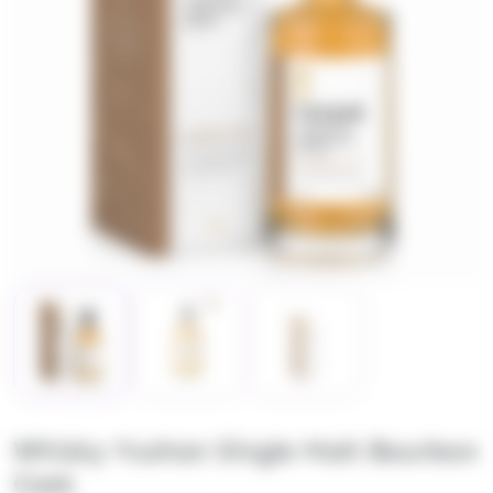
Whisky Yushan Single Malt Bourbon
Cask