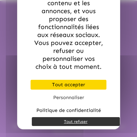
contenu et les
annonces, et vous
proposer des
fonctionnalités liées
aux réseaux sociaux.
Expédition en 24H
Vous pouvez accepter,
refuser ou
Pour une commande passée avant 12h00
personnaliser vos
Sauf période de Noël et de Pâques.
choix à tout moment.
Tout accepter
Personnaliser
Politique de confidentialité
Service commerciale dédiée
Tout refuser
Par email :
contact@hellocandy.fr
ou par téléphone au
01.45.79.79.42