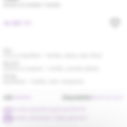
/
WHISKY DU MONDE
YUSHAN
46.50
€
TTC
Nez
Frais et équilibré – Vanille, crème, miel, fleurs
Bouche
Subtile et soyeuse – Vanille, caramel, épices
Finale
Équilibrée – Vanille, malt, mandarine
UGS
Disponibilité
LWDM022
Bientôt de retour
Livraison gratuite à partir de 79 € TTC
Achetez maintenant = Payer plus tard !