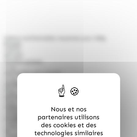
Valeurs nutritionnelles moyennes pour 100g
Énergie
1725 kJ
407 kcal
Matières grasses
3.2 g
dont acides gras saturés
1.1 g
Glucides
92 g
dont sucres
75 g
Fibres
Nous et nos
<0.5 g
partenaires utilisons
Protéines
des cookies et des
2.5 g
Sel
technologies similaires
0.45 g