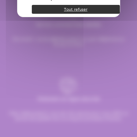
Tout refuser
Service commerciale dédiée
Par email :
contact@hellocandy.fr
ou par téléphone au
01.45.79.79.42
Paiement en ligne sécurisé
Chez Hellocandy.fr, tout est mis oeuvre pour vous offrir un
service de qualité tout au long du processus d’achat.