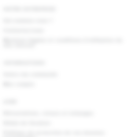
NOTRE ENTREPRISE
Qui sommes nous ?
Contactez-nous
Mentions légales et conditions d'utilisation du
site internet
INFORMATIONS
Suivre ma commande
Mon compte
AIDE
Rétractations, retours et échanges
Délais de livraison
Politique de protection de vos données