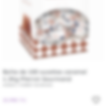
Boite de 100 sucettes caramel
1.3Kg Pierrot Gourmand
/
ANDROS
PIERROT GOURMAND
25.99
€
TTC