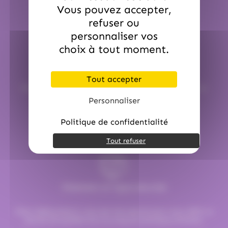
Vous pouvez accepter,
refuser ou
personnaliser vos
choix à tout moment.
Service commerciale dédiée
Tout accepter
Par email :
contact@hellocandy.fr
ou par téléphone au
01.45.79.79.42
Personnaliser
Politique de confidentialité
Tout refuser
Paiement en ligne sécurisé
Chez Hellocandy.fr, tout est mis oeuvre pour vous offrir un
service de qualité tout au long du processus d’achat.