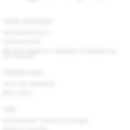
NOTRE ENTREPRISE
Qui sommes nous ?
Contactez-nous
Mentions légales et conditions d'utilisation du
site internet
INFORMATIONS
Suivre ma commande
Mon compte
AIDE
Rétractations, retours et échanges
Délais de livraison