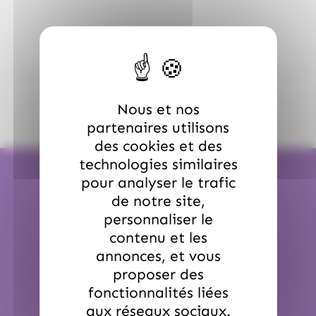
Nous et nos
partenaires utilisons
des cookies et des
technologies similaires
pour analyser le trafic
de notre site,
personnaliser le
Expédition en 24H
contenu et les
annonces, et vous
Pour une commande passée avant 12h00
proposer des
Sauf période de Noël et de Pâques.
fonctionnalités liées
aux réseaux sociaux.