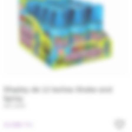
Display de 12 boites Shake and
Spray
ZED CANDY
22.50
€
TTC