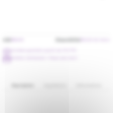
UGS
Disponibilité
BB6448
Bientôt de retour
Livraison gratuite à partir de 79 € TTC
Achetez maintenant = Payer plus tard !
Description
Ingrédients
Informations