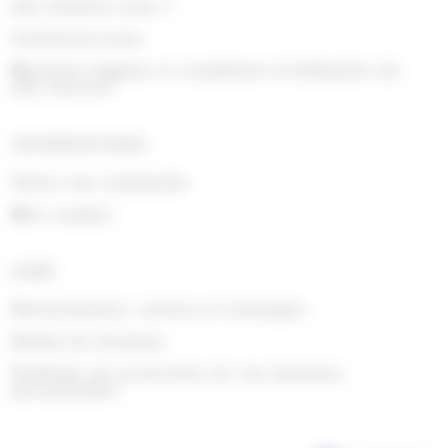
Qui sommes nous ?
Contactez-nous
Mentions légales et conditions d'utilisation du
site internet
INFORMATIONS
Suivre ma commande
Mon compte
AIDE
Rétractations, retours et échanges
Délais de livraison
Politique de protection de vos données
personnelles