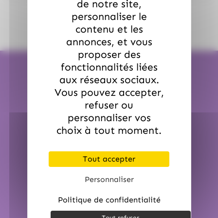
de notre site,
personnaliser le
contenu et les
annonces, et vous
proposer des
fonctionnalités liées
aux réseaux sociaux.
Vous pouvez accepter,
refuser ou
Expédition en 24H
personnaliser vos
choix à tout moment.
Pour une commande passée avant 12h00
Sauf période de Noël et de Pâques.
Tout accepter
Personnaliser
Politique de confidentialité
Tout refuser