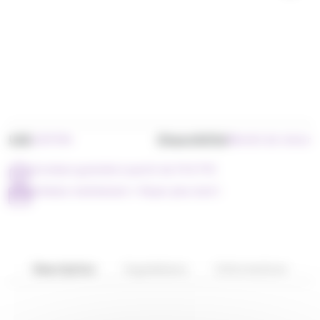
Pour offrir ou pour se faire plaisir, les Maîtres
Chocolatiers Lindt ont imaginé pour vous un ballotin
composé de rochers gourmands, au chocolat au lait,
noir et blanc, célébrant la saveur et l’onctuosité des
meilleurs fourrages aux pralinés, préparés dans le
respect de la tradition chocolatière.
UGS
Disponibilité
LIN7394
Bientôt de retour
Livraison gratuite à partir de 79 € TTC
Achetez maintenant = Payer plus tard !
Description
Ingrédients
Informations