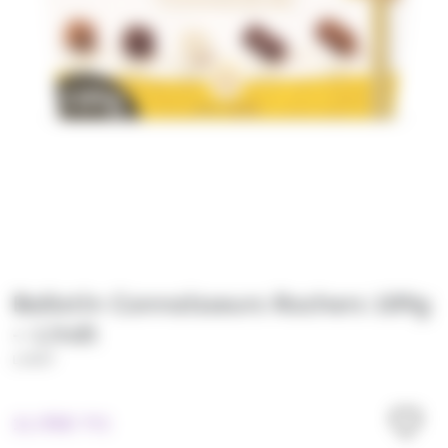
Ballotin Connaisseurs Rochers 189g
– Lindt
LINDT
11.95
€
TTC