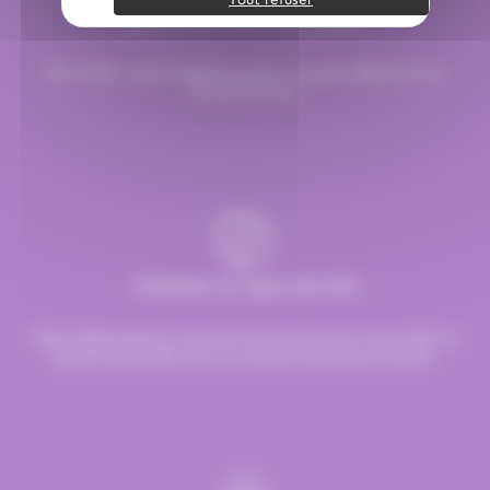
Service commerciale dédiée
Par email :
contact@hellocandy.fr
ou par téléphone au
01.45.79.79.42
Paiement en ligne sécurisé
Chez Hellocandy.fr, tout est mis oeuvre pour vous offrir un
service de qualité tout au long du processus d’achat.