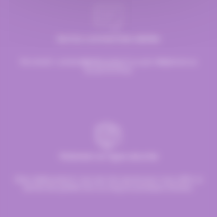
Service commerciale dédiée
Par email :
contact@hellocandy.fr
ou par téléphone au
01.45.79.79.42
Paiement en ligne sécurisé
Chez Hellocandy.fr, tout est mis oeuvre pour vous offrir un
service de qualité tout au long du processus d’achat.