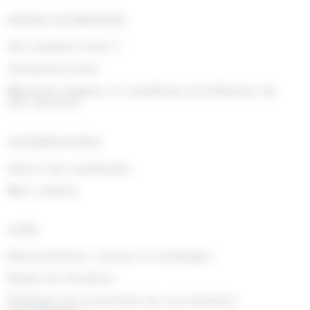
NOTRE ENTREPRISE
Qui sommes nous ?
Contactez-nous
Mentions légales et conditions d'utilisation du
site internet
INFORMATIONS
Suivre ma commande
Mon compte
AIDE
Rétractations, retours et échanges
Délais de livraison
Politique de protection de vos données