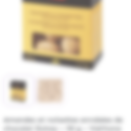
Amandes et noisettes enrobées de
chocolat Dulcey – 50 g – Valrhona